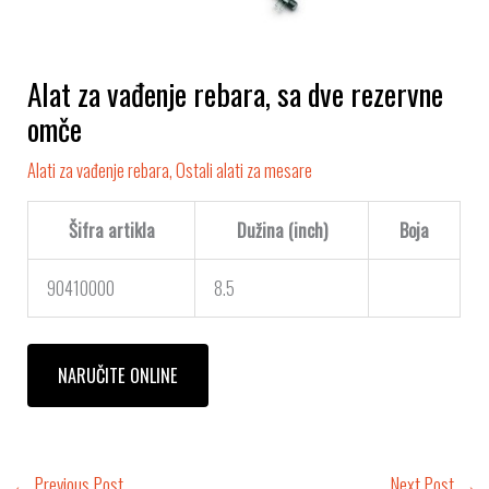
Alat za vađenje rebara, sa dve rezervne
omče
Alati za vađenje rebara
,
Ostali alati za mesare
Šifra artikla
Dužina (inch)
Boja
90410000
8.5
NARUČITE ONLINE
←
Previous Post
Next Post
→