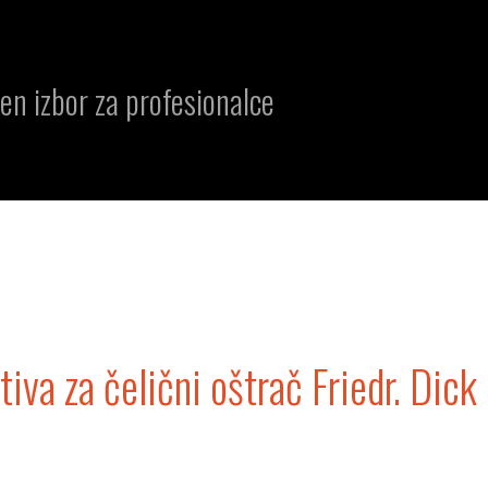
en izbor za profesionalce
iva za čelični oštrač Friedr. Dick