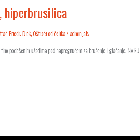
 hiperbrusilica
trač Friedr. Dick
,
Oštrači od čelika
/
admin_als
 fino podešenim užadima pod napregnućem za brušenje i glačanje. NA