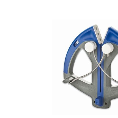
“Magneto”
oštrač,
hiperbrusilica