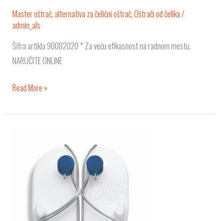
Master oštrač, alternativa za čelični oštrač
,
Oštrači od čelika
/
admin_als
Šifra artikla 90082020 * Za veću efikasnost na radnom mestu.
NARUČITE ONLINE
Read More »
Master
oštrač,
za
poliranje