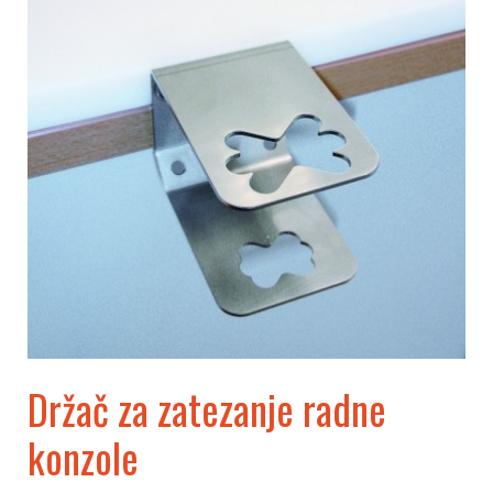
radne
konzole
Držač za zatezanje radne
konzole