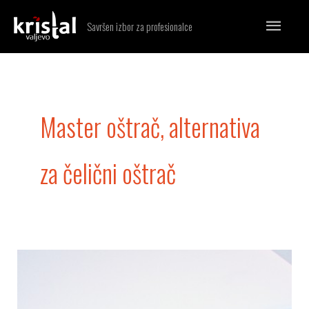
Skip
MA
Savršen izbor za profesionalce
to
ME
content
Master oštrač, alternativa
za čelični oštrač
Držač
za
zatezanje