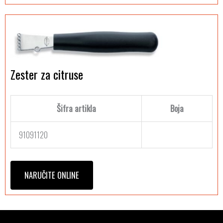
Zester za citruse
Šifra artikla
Boja
91091120
NARUČITE ONLINE