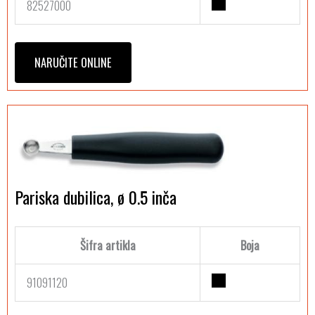
82527000
NARUČITE ONLINE
Pariska dubilica, ø 0.5 inča
Šifra artikla
Boja
91091120