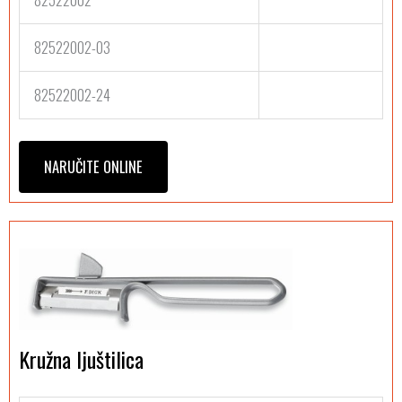
82522002-03
82522002-24
NARUČITE ONLINE
Kružna ljuštilica