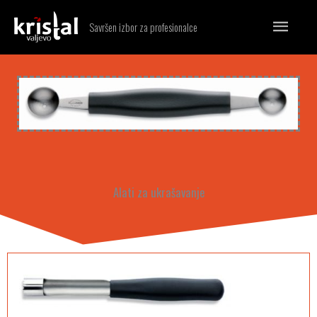
Skip
MA
Savršen izbor za profesionalce
to
ME
content
Alati za ukrašavanje