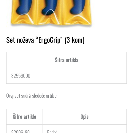
Set noževa “ErgoGrip” (3 kom)
Šifra artikla
82559000
Ovaj set sadrži sledeće artikle:
Šifra artikla
Opis
82006180
Bodež