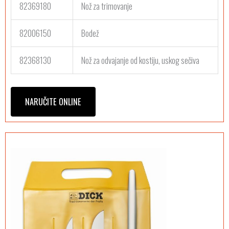
82369180
Nož za trimovanje
82006150
Bodež
82368130
Nož za odvajanje od kostiju, uskog sečiva
NARUČITE ONLINE