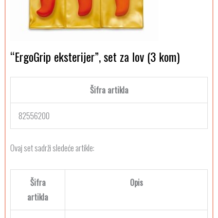
“ErgoGrip eksterijer”, set za lov (3 kom)
Šifra artikla
82556200
Ovaj set sadrži sledeće artikle:
Šifra
Opis
artikla