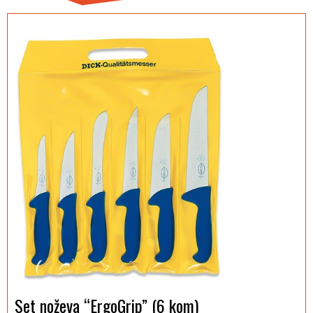
Set noževa “ErgoGrip” (6 kom)