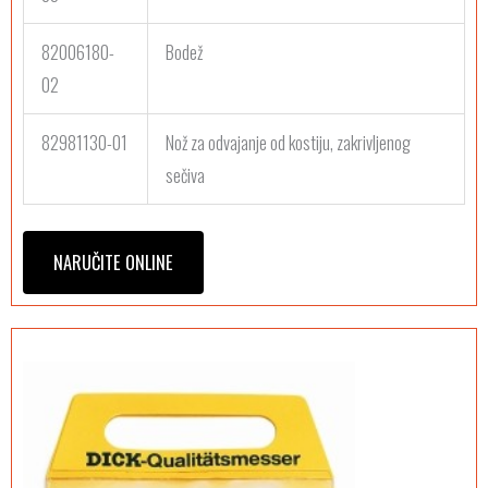
82006180-
Bodež
02
82981130-01
Nož za odvajanje od kostiju, zakrivljenog
sečiva
NARUČITE ONLINE