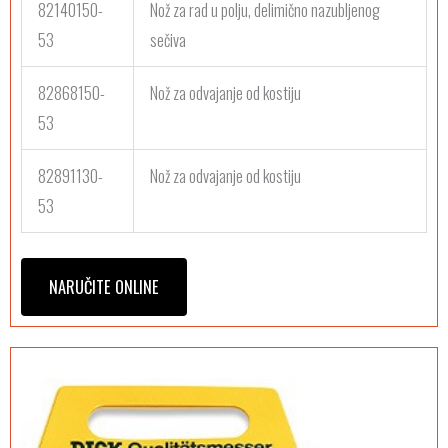
82140150-
Nož za rad u polju, delimično nazubljenog
53
sečiva
82868150-
Nož za odvajanje od kostiju
53
82891130-
Nož za odvajanje od kostiju
53
NARUČITE ONLINE