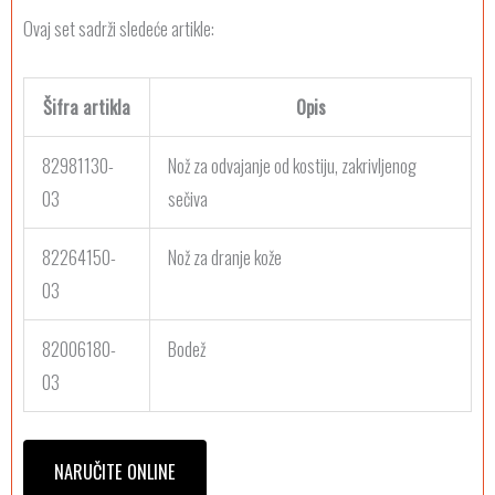
Ovaj set sadrži sledeće artikle:
Šifra artikla
Opis
82981130-
Nož za odvajanje od kostiju, zakrivljenog
03
sečiva
82264150-
Nož za dranje kože
03
82006180-
Bodež
03
NARUČITE ONLINE