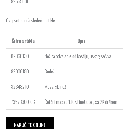
82555000
Ovaj set sadrži sledeće artikle:
Šifra artikla
Opis
82368130
Nož za odvajanje od kostiju, uskog sečiva
82006180
Bodež
82348210
Mesarski nož
73573300-66
Čelični masat “DICK FineCute”, sa 2K drškom
NARUČITE ONLINE