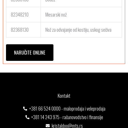
82348210
Mesarski nož
82368130
Nož za odvajanje od kostiju, uskog sečiva
NARUČITE ONLINE
Kontakt
+381 66 524 0000 - maloprodaja i veleprodaja
+381 14 243 975 - računovodstvo i finansije
kristaldoo@mts.rs