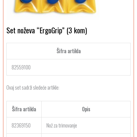
Set noževa “ErgoGrip” (3 kom)
Šifra artikla
82559100
Ovaj set sadrži sledeće artikle:
Šifra artikla
Opis
82369150
Nož za trimovanje